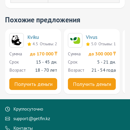
Похожие предложения
Kviku
Vivus
4.5
Отзывы: 2
5.0
Отзывы: 1
Cумма
до 170 000 ₸
Cумма
до 300 000 ₸
C
Срок
15 - 45 дн.
Срок
5 - 21 дн.
С
Возраст
18 - 70 лет
Возраст
21 - 54 года
В
Получить деньги
Получить деньги
Круглосуточно
support@getfin.kz
Контакты