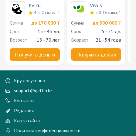
Kviku
Vivus
4.5
Отзывы: 2
5.0
Отзывы: 1
Cумма
до 170 000 ₸
Cумма
до 300 000 ₸
C
Срок
15 - 45 дн.
Срок
5 - 21 дн.
С
Возраст
18 - 70 лет
Возраст
21 - 54 года
В
Получить деньги
Получить деньги
Круглосуточно
support@getfin.kz
Контакты
Редакция
Карта сайта
Политика конфиденциальности