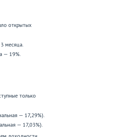
было открытых
3 месяца.
а — 19%.
ступные только
нальная — 17,29%).
альная — 17,03%).
нем доходности.