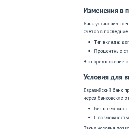
Изменения в п
Банк установил спе
счетов в последние
Тип вклада: де
Процентные ста
Это предложение об
Условия для 
Евразийский банк п
через банковские о
Без возможност
С возможностью
Такие условия позв