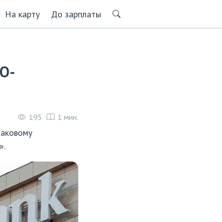
На карту
До зарплаты
BO-
195
1 мин.
наковому
».