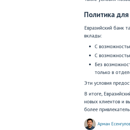
Политика для
Евразийский банк т
вклады:
С возможностью
С возможностью
Без возможност
только в отдел
Эти условия предос
В итоге, Евразийск
новых клиентов и в
более привлекатель
Арман Есенгуло