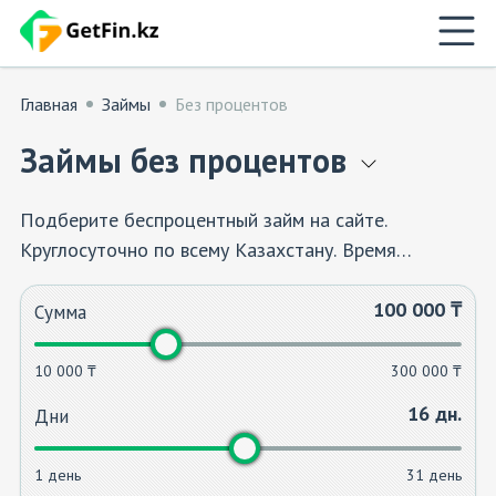
Главная
Займы
Без процентов
Займы без процентов
Подберите беспроцентный займ на сайте.
Круглосуточно по всему Казахстану. Время
оформления от 5 минут на сайте компании.
Средства моментально поступают на вашу карту
100 000
₸
Сумма
без дополнительных комиссий.
10 000 ₸
300 000 ₸
16
дн.
Дни
1 день
31 день