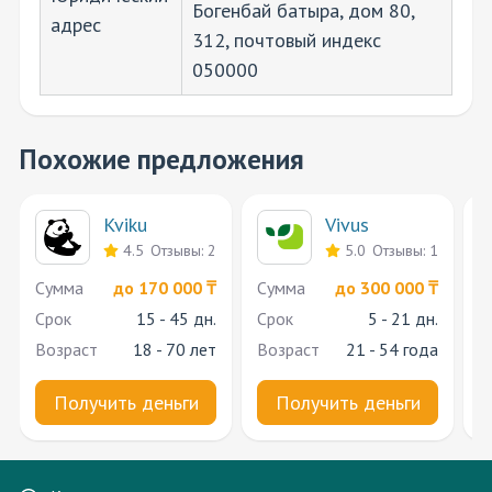
Богенбай батыра, дом 80,
адрес
312, почтовый индекс
050000
Похожие предложения
Kviku
Vivus
4.5
Отзывы: 2
5.0
Отзывы: 1
Cумма
до 170 000 ₸
Cумма
до 300 000 ₸
C
Срок
15 - 45 дн.
Срок
5 - 21 дн.
С
Возраст
18 - 70 лет
Возраст
21 - 54 года
В
Получить деньги
Получить деньги