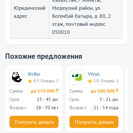
Юридический
Медеуский район, ул.
адрес
Богенбай батыра, д. 80, 2
этаж, почтовый индекс
050010
Похожие предложения
Kviku
Vivus
4.5
Отзывы: 2
5.0
Отзывы: 1
Cумма
до 170 000 ₸
Cумма
до 300 000 ₸
C
Срок
15 - 45 дн.
Срок
5 - 21 дн.
С
Возраст
18 - 70 лет
Возраст
21 - 54 года
В
Получить деньги
Получить деньги