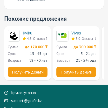
Похожие предложения
Kviku
Vivus
4.5
Отзывы: 2
5.0
Отзывы: 1
Cумма
до 170 000 ₸
Cумма
до 300 000 ₸
C
Срок
15 - 45 дн.
Срок
5 - 21 дн.
С
Возраст
18 - 70 лет
Возраст
21 - 54 года
В
Получить деньги
Получить деньги
Круглосуточно
support@getfin.kz