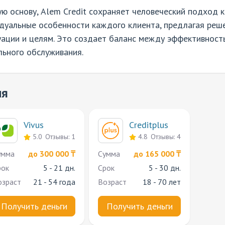
ю основу, Alem Credit сохраняет человеческий подход 
дуальные особенности каждого клиента, предлагая реше
уации и целям. Это создает баланс между эффективнос
льного обслуживания.
ия
Vivus
Creditplus
5.0
Отзывы: 1
4.8
Отзывы: 4
умма
до 300 000 ₸
Cумма
до 165 000 ₸
рок
5 - 21 дн.
Срок
5 - 30 дн.
озраст
21 - 54 года
Возраст
18 - 70 лет
Получить деньги
Получить деньги