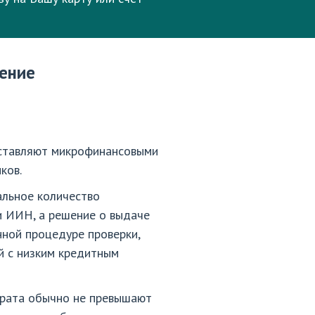
ление
оставляют микрофинансовыми
ков.
альное количество
и ИИН, а решение о выдаче
нной процедуре проверки,
й с низким кредитным
зврата обычно не превышают