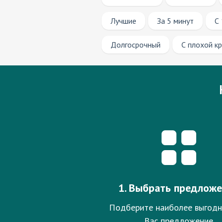
Лучшие
За 5 минут
С 
Долгосрочный
С плохой к
1. Выбрать предлож
Подберите наиболее выгодн
Вас предложение