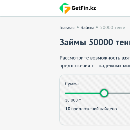
Главная
Займы
50000 тенге
Займы 50000 тен
Рассмотрите возможность взят
предложения от надежных мик
ставки и удобные условия пог
Получите деньги быстро и без
Сумма
10 000 ₸
10
предложений найдено