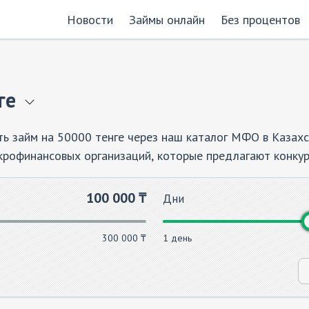
Новости
Займы онлайн
Без процентов
ге
ь займ на 50000 тенге через наш каталог МФО в Казах
рофинансовых организаций, которые предлагают конку
ашения. Процесс займа максимально упрощен и не требу
опасно, используя нашу платформу для выбора оптималь
100 000
₸
Дни
300 000 ₸
1 день