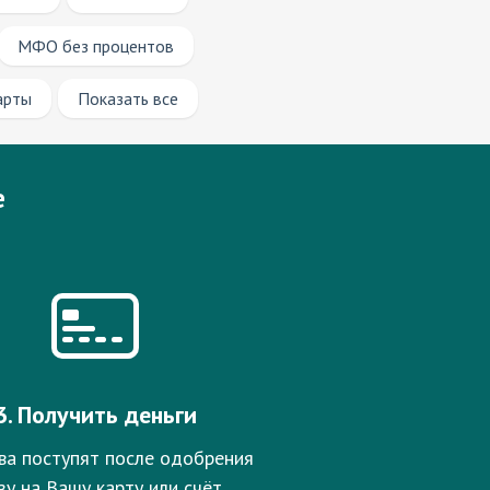
МФО без процентов
арты
Показать все
е
3. Получить деньги
ва поступят после одобрения
зу на Вашу карту или счёт