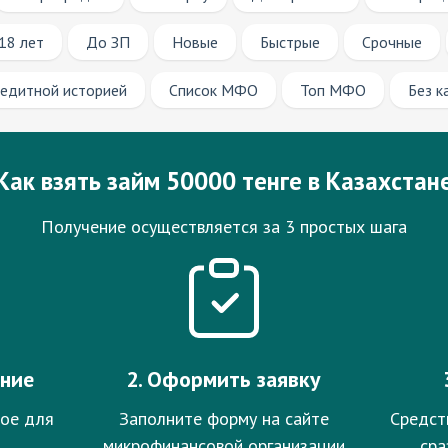
18 лет
До ЗП
Новые
Быстрые
Срочные
редитной историей
Список МФО
Топ МФО
Без к
Как взять займ 50000 тенге в Казахстан
Получение осуществляется за 3 простых шага
ение
2. Оформить заявку
ое для
Заполните форму на сайте
Средст
микрофинансовой организации
сра