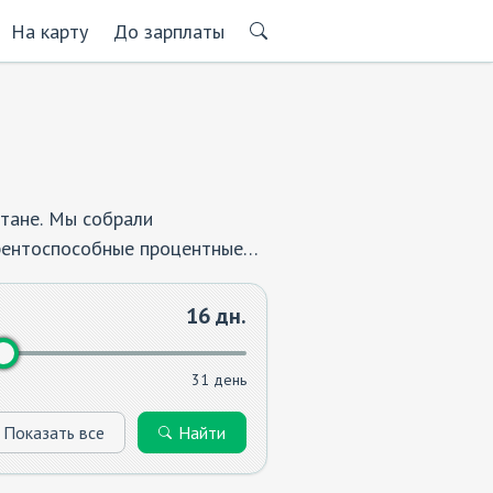
На карту
До зарплаты
стане. Мы собрали
рентоспособные процентные
ет длительного ожидания.
ного варианта.
16
дн.
31 день
Показать все
Найти